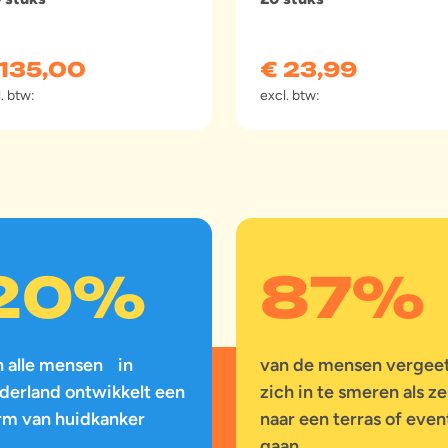
135,00
€
23,99
. btw:
excl. btw:
20
%
87
%
n alle mensen in
van de mensen vergee
derland ontwikkelt een
zich in te smeren als ze
rm van huidkanker
naar een terras of even
gaan