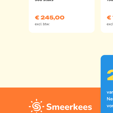
€
245,00
€
excl. btw:
excl
va
Ne
vo