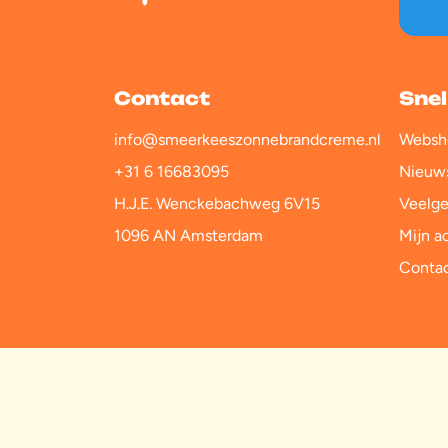
Contact
Snel
info@smeerkeeszonnebrandcreme.nl
Websh
+31 6 16683095
Nieuw
H.J.E. Wenckebachweg 6V15
Veelge
1096 AN Amsterdam
Mijn a
Conta