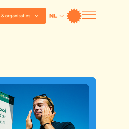
 & organisaties
NL