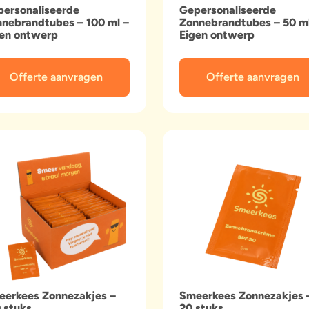
ersonaliseerde
Gepersonaliseerde
nebrandtubes – 100 ml –
Zonnebrandtubes – 50 ml
gen ontwerp
Eigen ontwerp
Offerte aanvragen
Offerte aanvragen
eerkees Zonnezakjes –
Smeerkees Zonnezakjes 
 stuks
20 stuks