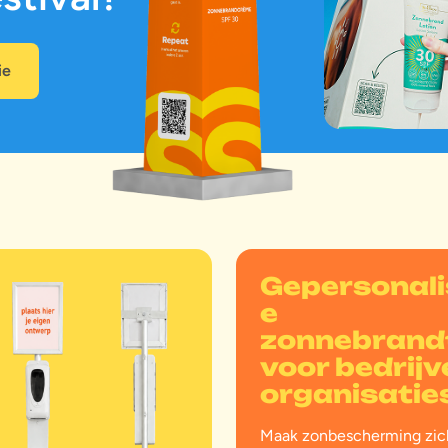
ie
e
i
n
?
Gepersonali
e
zonnebrand
voor bedrijv
organisatie
Maak zonbescherming zic