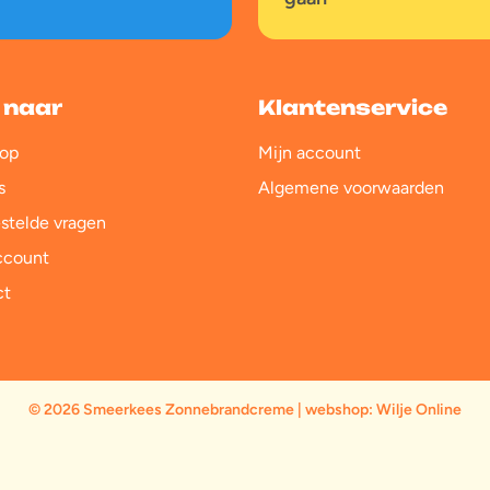
 naar
Klantenservice
op
Mijn account
s
Algemene voorwaarden
stelde vragen
ccount
ct
© 2026 Smeerkees Zonnebrandcreme | webshop:
Wilje Online