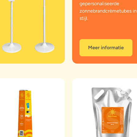
gepersonaliseerde
zonnebrandcrèmetubes in j
stijl.
Meer informatie