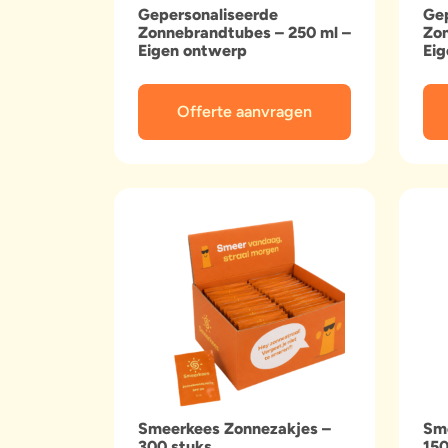
Gepersonaliseerde
Gep
Zonnebrandtubes – 250 ml –
Zon
Eigen ontwerp
Ei
Offerte aanvragen
Smeerkees Zonnezakjes –
Sm
300 stuks
150