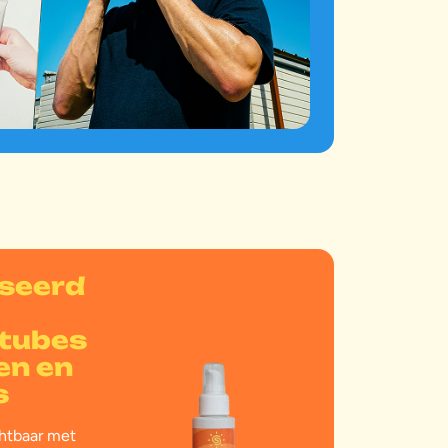
seerd
tubes
en en
s
htbaar met