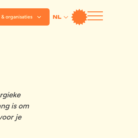
 & organisaties
NL
ergieke
ang is om
voor je