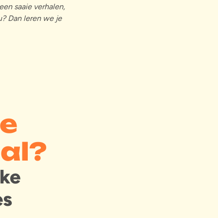
een saaie verhalen,
u? Dan leren we je
me
al?
jke
es