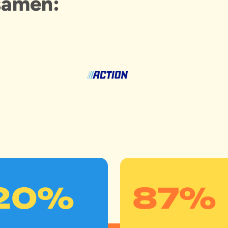
samen:
20
%
87
%