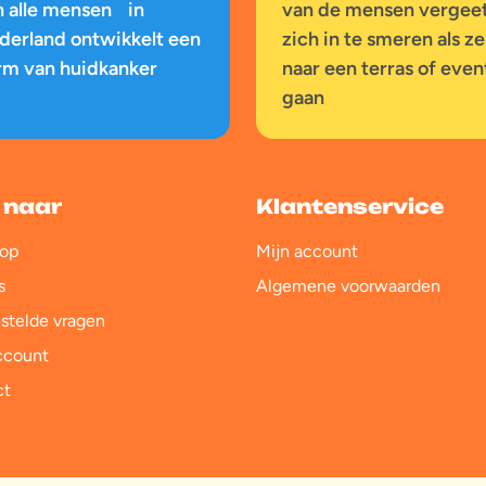
n alle mensen in
van de mensen vergee
derland ontwikkelt een
zich in te smeren als ze
rm van huidkanker
naar een terras of even
gaan
 naar
Klantenservice
op
Mijn account
s
Algemene voorwaarden
stelde vragen
ccount
ct