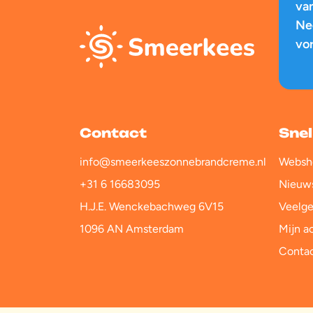
va
Ne
vo
Contact
Snel
info@smeerkeeszonnebrandcreme.nl
Websh
+31 6 16683095
Nieuw
H.J.E. Wenckebachweg 6V15
Veelge
1096 AN Amsterdam
Mijn a
Conta