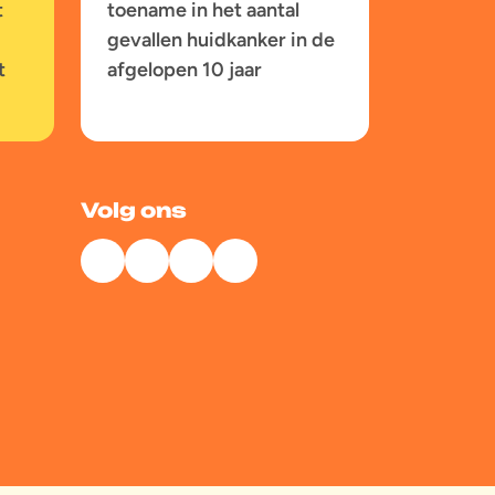
t
toename in het aantal
gevallen huidkanker in de
t
afgelopen 10 jaar
Volg ons