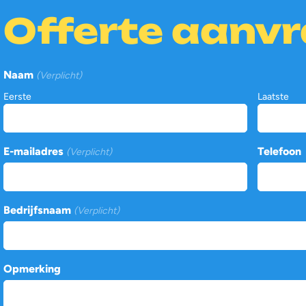
Offerte aanv
Naam
(Verplicht)
Eerste
Laatste
E-mailadres
Telefoon
(Verplicht)
Bedrijfsnaam
(Verplicht)
Opmerking