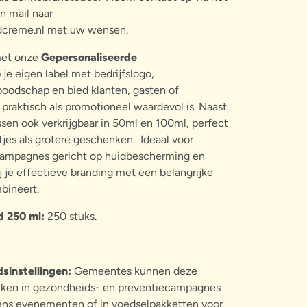
n mail naar
creme.nl met uw wensen.
met onze
Gepersonaliseerde
 je eigen label met bedrijfslogo,
odschap en bied klanten, gasten of
praktisch als promotioneel waardevol is. Naast
ssen ook verkrijgbaar in 50ml en 100ml, perfect
jes als grotere geschenken. Ideaal voor
campagnes gericht op huidbescherming en
j je effectieve branding met een belangrijke
bineert.
d 250 ml:
250 stuks.
sinstellingen:
Gemeentes kunnen deze
iken in gezondheids- en preventiecampagnes
jdens evenementen of in voedselpakketten voor