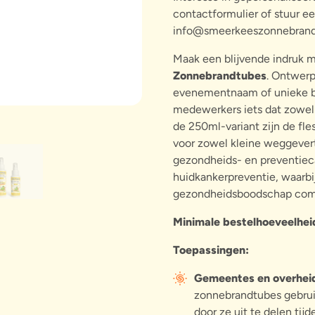
contactformulier of stuur ee
info@smeerkeeszonnebrand
Maak een blijvende indruk 
Zonnebrandtubes
. Ontwerp
evenementnaam of unieke bo
medewerkers iets dat zowel 
de 250ml-variant zijn de fle
voor zowel kleine weggevert
gezondheids- en preventie
huidkankerpreventie, waarbi
gezondheidsboodschap com
Minimale bestelhoeveelhei
Toepassingen:
Gemeentes en overheid
zonnebrandtubes gebru
door ze uit te delen ti