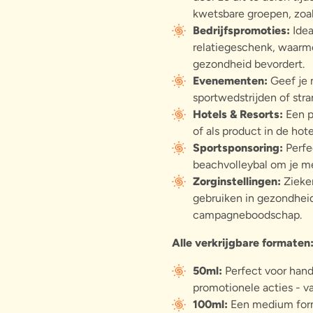
kwetsbare groepen, zoal
Bedrijfspromoties:
Idea
relatiegeschenk, waarm
gezondheid bevordert.
Evenementen:
Geef je 
sportwedstrijden of str
Hotels & Resorts:
Een p
of als product in de hot
Sportsponsoring:
Perfe
beachvolleybal om je m
Zorginstellingen:
Zieke
gebruiken in gezondheid
campagneboodschap.
Alle verkrijgbare formaten
50ml:
Perfect voor handt
promotionele acties - v
100ml:
Een medium form