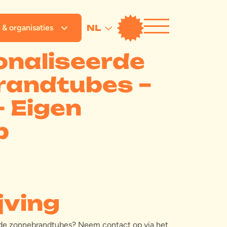
 & organisaties
NL
naliseerde
randtubes –
– Eigen
p
jving
erde zonnebrandtubes? Neem contact op via het