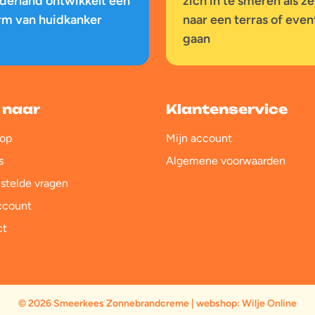
derland ontwikkelt een
zich in te smeren als ze
rm van huidkanker
naar een terras of even
gaan
 naar
Klantenservice
op
Mijn account
s
Algemene voorwaarden
stelde vragen
ccount
ct
© 2026 Smeerkees Zonnebrandcreme | webshop:
Wilje Online