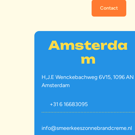
Contact
Amsterda
m
H,J.E Wenckebachweg 6V15, 1096 AN
Amsterdam
+31 6 16683095
info@smeerkeeszonnebrandcreme.nl