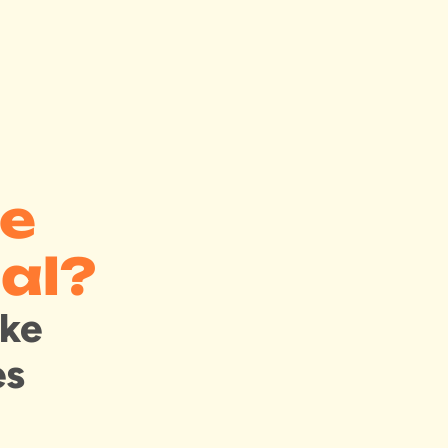
me
al?
jke
es