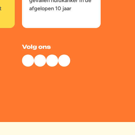
gevallen huidkanker in de
t
afgelopen 10 jaar
Volg ons