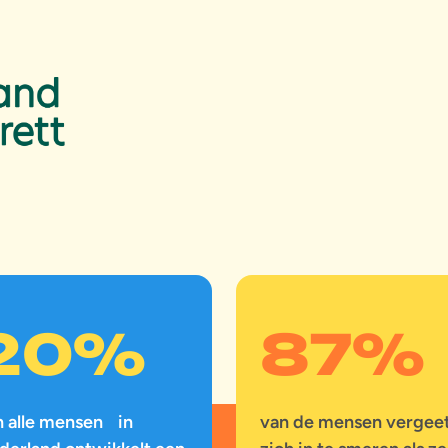
20
%
87
%
n alle mensen in
van de mensen vergee