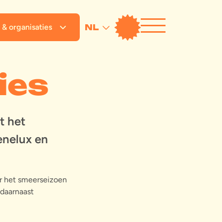
 & organisaties
NL
ies
t het
enelux en
ar het smeerseizoen
 daarnaast