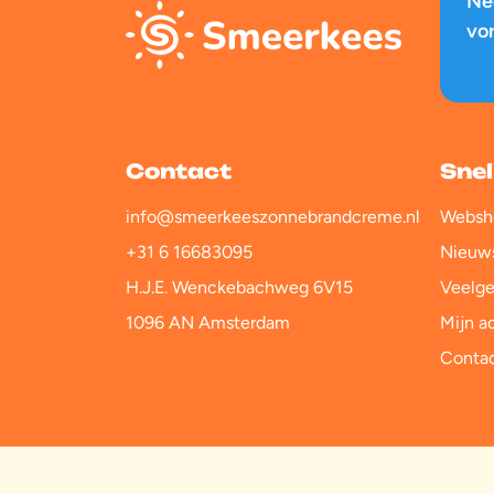
Ne
vo
Contact
Snel
info@smeerkeeszonnebrandcreme.nl
Websh
+31 6 16683095
Nieuw
H.J.E. Wenckebachweg 6V15
Veelge
1096 AN Amsterdam
Mijn a
Conta