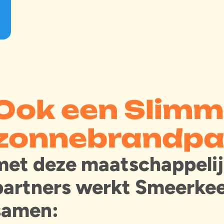
Ook een Slim
zonnebrandpa
met deze maatschappeli
partners werkt Smeerke
samen: