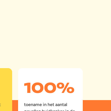
100
%
t
toename in het aantal