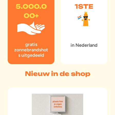
5.000.0
1STE
00+
gratis
in Nederland
zonnebrandshot
s uitgedeeld
Nieuw in de shop